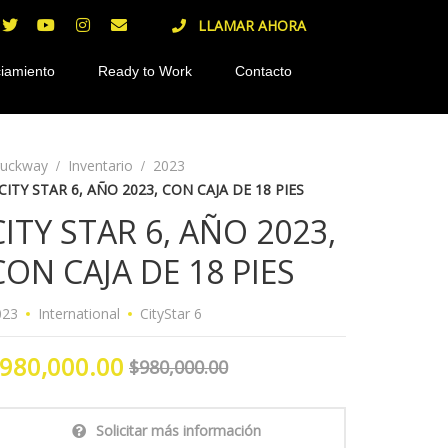
LLAMAR AHORA
iamiento
Ready to Work
Contacto
ruckway
Inventario
2023
CITY STAR 6, AÑO 2023, CON CAJA DE 18 PIES
CITY STAR 6, AÑO 2023,
CON CAJA DE 18 PIES
023
International
CityStar 6
980,000.00
$980,000.00
Solicitar más información