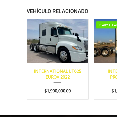
VEHÍCULO RELACIONADO
READY TO W
2022
MANUA...
20
INTERNATIONAL LT625
INT
EUROV 2022
PR
594,192
$1,900,000.00
$1