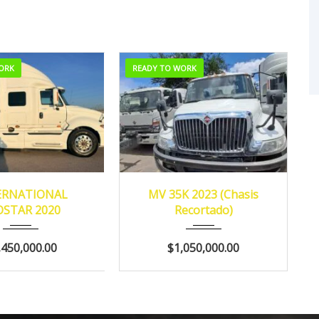
ORK
READY TO WORK
20
MANUA...
2023
MANUA...
ERNATIONAL
MV 35K 2023 (Chasis
OSTAR 2020
Recortado)
596,558
421,545
,450,000.00
$1,050,000.00