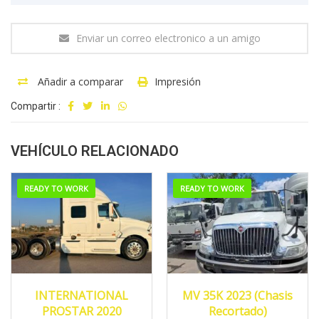
Enviar un correo electronico a un amigo
Añadir a comparar
Impresión
Compartir :
VEHÍCULO RELACIONADO
READY TO WORK
READY TO WORK
2020
MANUA...
2023
MANUA...
INTERNATIONAL
MV 35K 2023 (Chasis
596,558
421,545
PROSTAR 2020
Recortado)