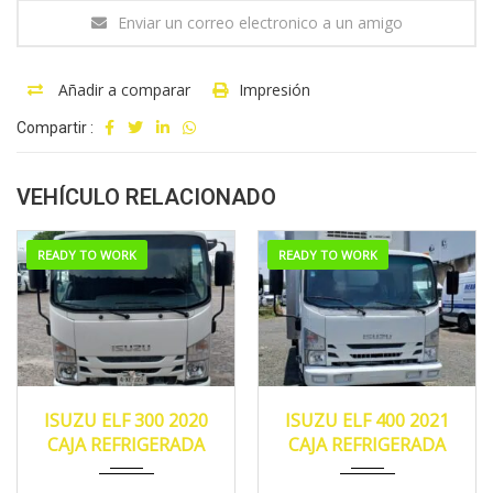
Enviar un correo electronico a un amigo
Añadir a comparar
Impresión
Compartir :
VEHÍCULO RELACIONADO
READY TO WORK
READY TO WORK
2020
MANUA...
2021
Manua...
ISUZU ELF 300 2020
ISUZU ELF 400 2021
125,500 Promedio
162,484
CAJA REFRIGERADA
CAJA REFRIGERADA