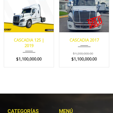
2019
MANUA...
2017
Eaton...
CASCADIA 125 |
CASCADIA 2017
421,913
1177024
2019
$1,200,000.00
$1,100,000.00
$1,100,000.00
CATEGORÍAS
MENÚ