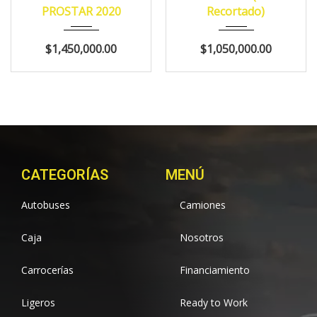
596,558
421,545
PROSTAR 2020
Recortado)
$1,450,000.00
$1,050,000.00
CATEGORÍAS
MENÚ
Autobuses
Camiones
Caja
Nosotros
Carrocerías
Financiamiento
Ligeros
Ready to Work