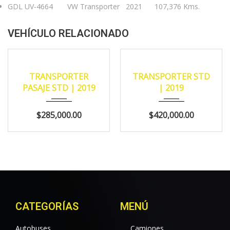
GDL UV-4664 VW Transporter 2021 107,376 Kms.
VEHÍCULO RELACIONADO
2019
145,463
2019
145,463
READY TO WORK
TRANSPORTER
TRANSPORTER STD
PASAJE STD | 2019
| 2019
$285,000.00
$420,000.00
CATEGORÍAS
MENÚ
Autobuses
Camiones