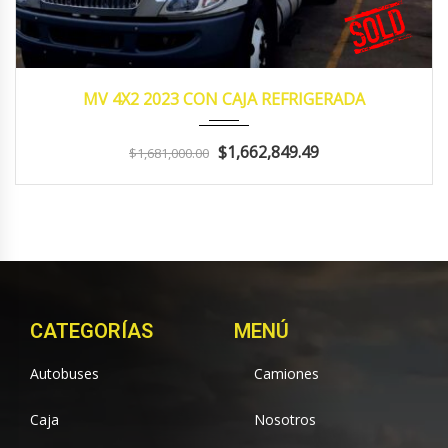
2023
Manua...
262,457
MV 4X2 2023 CON CAJA REFRIGERADA
$1,662,849.49
$1,681,000.00
CATEGORÍAS
MENÚ
Autobuses
Camiones
Caja
Nosotros