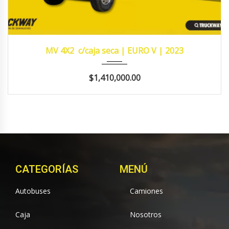
2023
MANUA...
483,426
MV 4X2 c/caja seca | EURO V | 2023
$1,410,000.00
CATEGORÍAS
MENÚ
Autobuses
Camiones
Caja
Nosotros