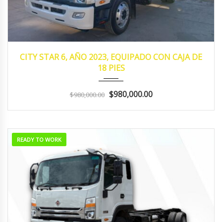
2023
MANUA...
130,352
CITY STAR 6, AÑO 2023, EQUIPADO CON CAJA DE
18 PIES
$980,000.00
$980,000.00
READY TO WORK