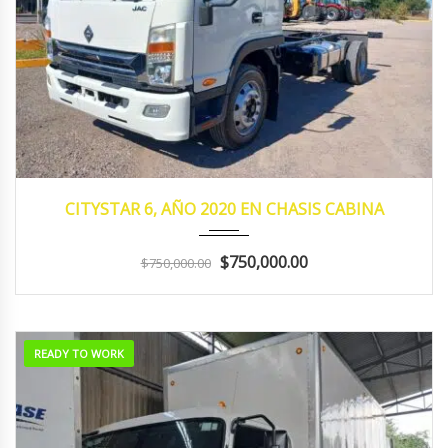
2020
MANUA...
153,641
CITYSTAR 6, AÑO 2020 EN CHASIS CABINA
$750,000.00
$750,000.00
READY TO WORK