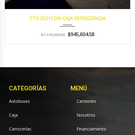
2021
Manua...
138,143
CT6 2021CON CAJA REFRIGERADA
$945,604.58
$1,179,000.00
CATEGORÍAS
MENÚ
Autobuses
Camiones
Caja
Nosotros
Carrocerías
Financiamiento