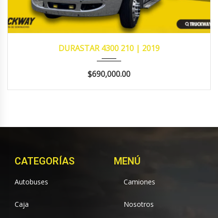
2019
MANUA...
614,508
DURASTAR 4300 210 | 2019
$690,000.00
CATEGORÍAS
MENÚ
Autobuses
Camiones
Caja
Nosotros