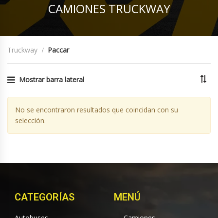
CAMIONES TRUCKWAY
Truckway
Paccar
Mostrar barra lateral
No se encontraron resultados que coincidan con su
selección.
CATEGORÍAS
MENÚ
Autobuses
Camiones