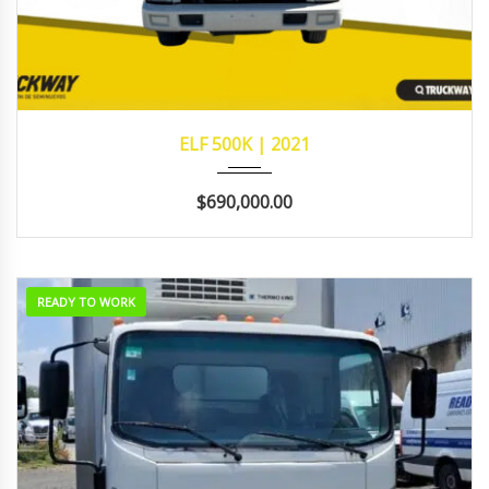
2021
293,192
ELF 500K | 2021
$690,000.00
READY TO WORK