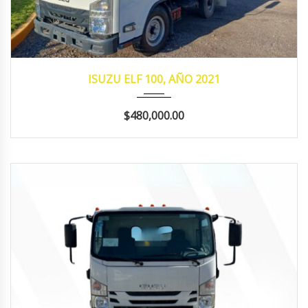
2021
Manua...
85,545
ISUZU ELF 100, AÑO 2021
$480,000.00