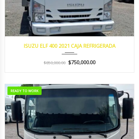
2021
Manua...
162,484
ISUZU ELF 400 2021 CAJA REFRIGERADA
$750,000.00
$850,000.00
READY TO WORK