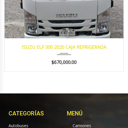
2020
MANUA...
125,500 Promedio
ISUZU ELF 300 2020 CAJA REFRIGERADA
$670,000.00
CATEGORÍAS
MENÚ
Autobuses
Camiones