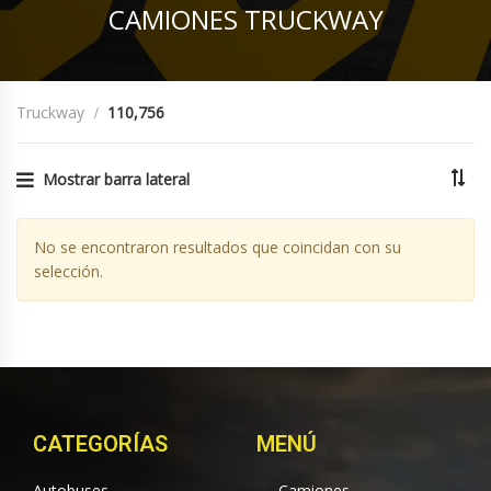
CAMIONES TRUCKWAY
Truckway
110,756
Mostrar barra lateral
No se encontraron resultados que coincidan con su
selección.
CATEGORÍAS
MENÚ
Autobuses
Camiones