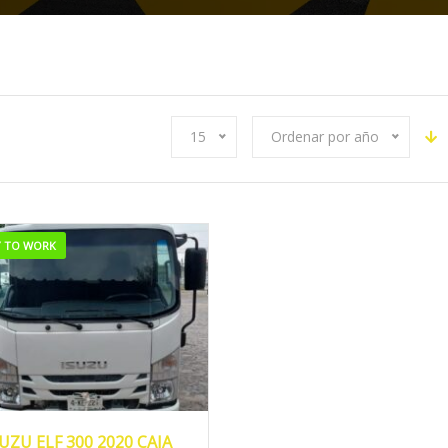
15
Ordenar por año
Y TO WORK
2020
MANUA...
SUZU ELF 300 2020 CAJA