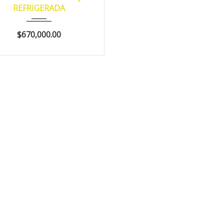
REFRIGERADA
125,500 Promedio
$670,000.00