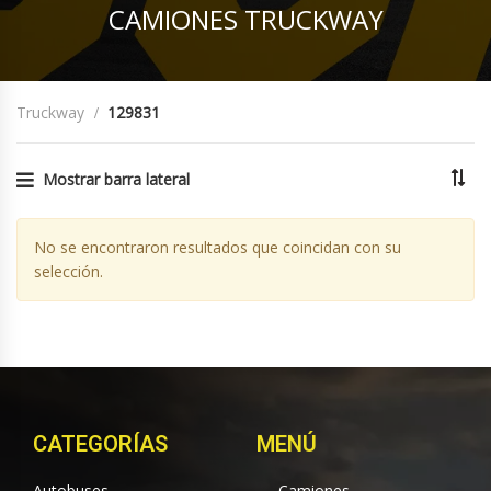
CAMIONES TRUCKWAY
Truckway
129831
Mostrar barra lateral
No se encontraron resultados que coincidan con su
selección.
CATEGORÍAS
MENÚ
Autobuses
Camiones