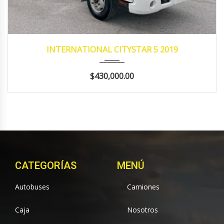
2019
Manua...
189,356
INTERNATIONAL CITYSTAR 5 2019
$430,000.00
CATEGORÍAS
MENÚ
Autobuses
Camiones
Caja
Nosotros