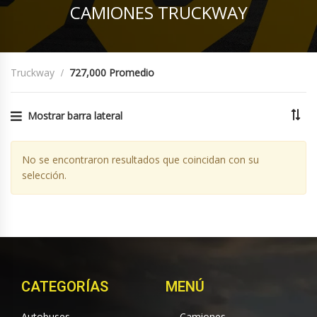
CAMIONES TRUCKWAY
Truckway
727,000 Promedio
Mostrar barra lateral
No se encontraron resultados que coincidan con su
selección.
CATEGORÍAS
MENÚ
Autobuses
Camiones