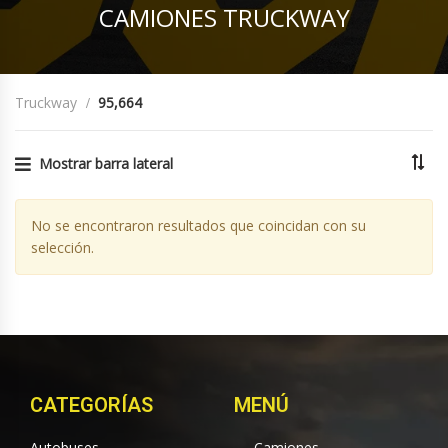
CAMIONES TRUCKWAY
Truckway
95,664
Mostrar barra lateral
No se encontraron resultados que coincidan con su
selección.
CATEGORÍAS
MENÚ
Autobuses
Camiones