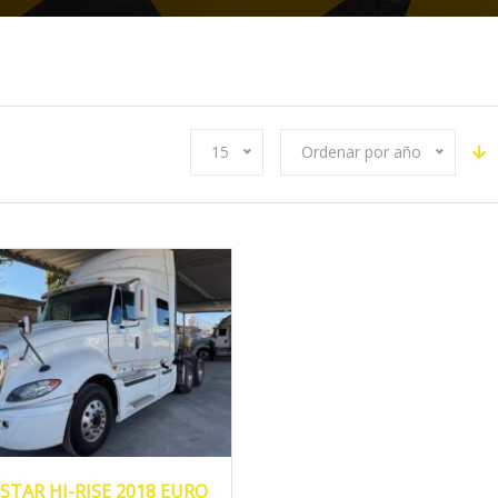
15
Ordenar por año
018
Eaton...
981,940
STAR HI-RISE 2018 EURO