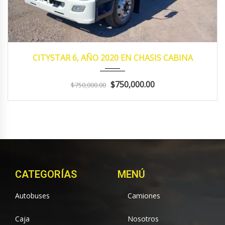
2020
MANUA...
153,641
CITYSTAR 6, AÑO 2020 EN CHASIS CABINA
$750,000.00
$750,000.00
CATEGORÍAS
MENÚ
Autobuses
Camiones
Caja
Nosotros