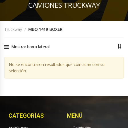
CAMIONES TRUCKWAY
Truckway
MBO 1419 BOXER
Mostrar barra lateral
No se encontraron resultados que coincidan con su
selección.
CATEGORÍAS
MENÚ
Autobuses
Camiones