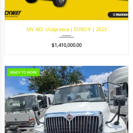
2023
MANUA...
483,426
MV 4X2 c/caja seca | EURO V | 2023
$1,410,000.00
READY TO WORK