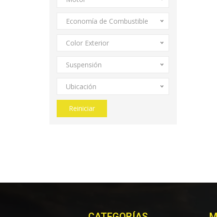
Economía de Combustible
Color Exterior
Suspensión
Ubicación
Reiniciar
CATEGORÍAS
M