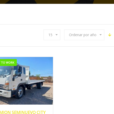
15
Ordenar por año
Y TO WORK
020
MANUA...
165428
MION SEMINUEVO CITY