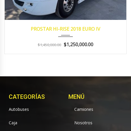
2018
Eaton...
981,940
PROSTAR HI-RISE 2018 EURO IV
$1,250,000.00
$1,450,000.00
CATEGORÍAS
MENÚ
Autobuses
Camiones
Caja
Nosotros