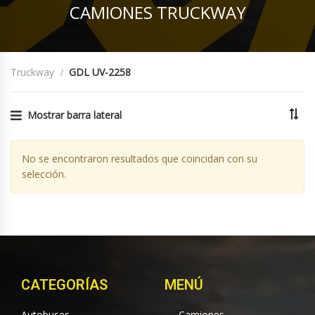
CAMIONES TRUCKWAY
Truckway
GDL UV-2258
Mostrar barra lateral
No se encontraron resultados que coincidan con su
selección.
CATEGORÍAS
MENÚ
Autobuses
Camiones