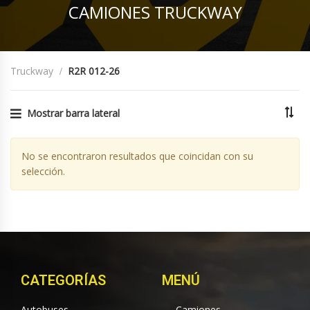
CAMIONES TRUCKWAY
Truckway
R2R 012-26
Mostrar barra lateral
No se encontraron resultados que coincidan con su
selección.
CATEGORÍAS
MENÚ
Autobuses
Camiones