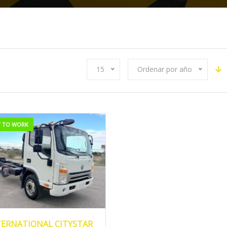
15
Ordenar por año
Y TO WORK
019
Manua...
189,356
TERNATIONAL CITYSTAR