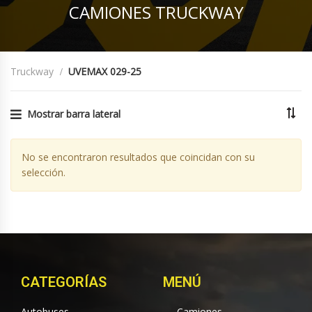
CAMIONES TRUCKWAY
Truckway
UVEMAX 029-25
Mostrar barra lateral
No se encontraron resultados que coincidan con su
selección.
CATEGORÍAS
MENÚ
Autobuses
Camiones