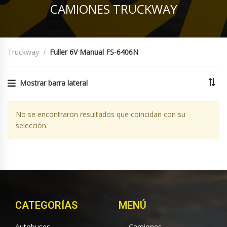
CAMIONES TRUCKWAY
Truckway
Fuller 6V Manual FS-6406N
Mostrar barra lateral
No se encontraron resultados que coincidan con su
selección.
CATEGORÍAS
MENÚ
Autobuses
Camiones