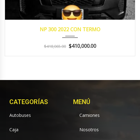
2022
manua...
125410
NP 300 2022 CON TERMO
$410,000.00
$418,065.00
CATEGORÍAS
MENÚ
Autobuses
Camiones
Caja
Nosotros