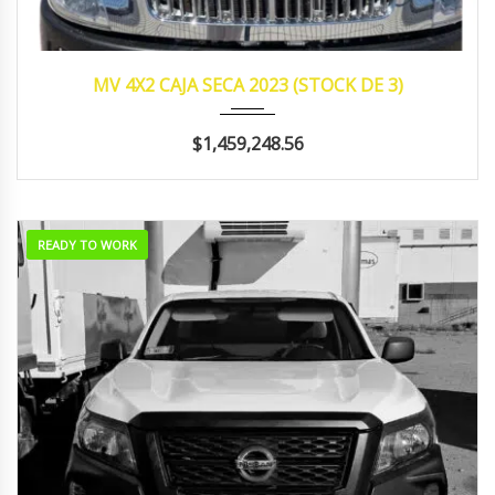
2023
manua...
340,594
MV 4X2 CAJA SECA 2023 (STOCK DE 3)
$1,459,248.56
READY TO WORK