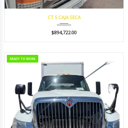
2024
manua...
129143
CT 5 CAJA SECA
$894,722.00
READY TO WORK