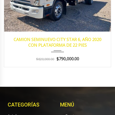
2020
MANUA...
165428
CAMION SEMINUEVO CITY STAR 6, AÑO 2020
CON PLATAFORMA DE 22 PIES
$790,000.00
$820,000.00
CATEGORÍAS
MENÚ