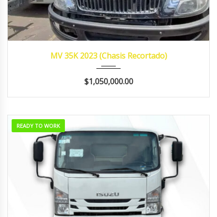
2023
MANUA...
421,545
MV 35K 2023 (Chasis Recortado)
$1,050,000.00
READY TO WORK