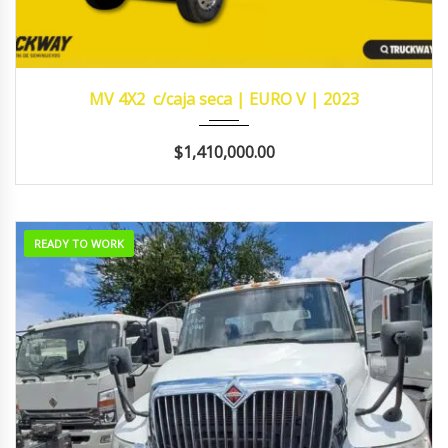
2023
MANUA...
483,426
MV 4X2 c/caja seca | EURO V | 2023
$1,410,000.00
READY TO WORK