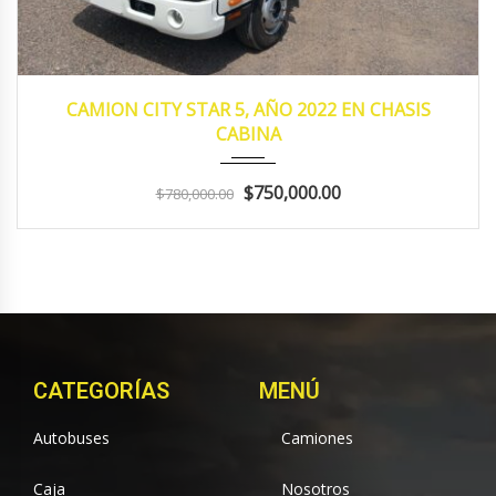
2022
MANUA...
153,183
CAMION CITY STAR 5, AÑO 2022 EN CHASIS
CABINA
$750,000.00
$780,000.00
CATEGORÍAS
MENÚ
Autobuses
Camiones
Caja
Nosotros