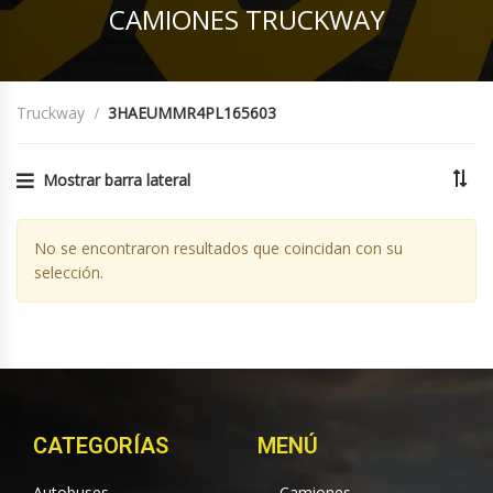
CAMIONES TRUCKWAY
Truckway
3HAEUMMR4PL165603
Mostrar barra lateral
No se encontraron resultados que coincidan con su
selección.
CATEGORÍAS
MENÚ
Autobuses
Camiones