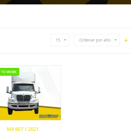
15
Ordenar por año
Y TO WORK
2021
304,820
MV 607 | 2021