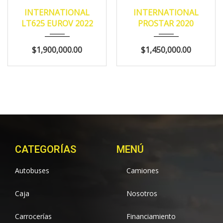
2022
MANUA...
2020
MANUA...
INTERNATIONAL
INTERNATIONAL
594,192
596,558
LT625 EUROV 2022
PROSTAR 2020
$1,900,000.00
$1,450,000.00
CATEGORÍAS
MENÚ
Autobuses
Camiones
Caja
Nosotros
Carrocerías
Financiamiento