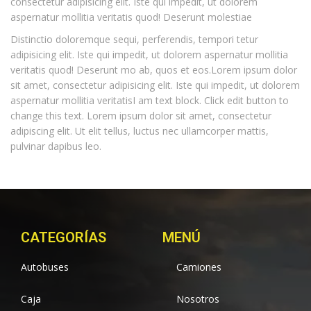
consectetur adipisicing elit. Iste qui impedit, ut dolorem
aspernatur mollitia veritatis quod! Deserunt molestiae
Distinctio doloremque sequi, perferendis, tempori tetur
adipisicing elit. Iste qui impedit, ut dolorem aspernatur mollitia
veritatis quod! Deserunt mo ab, quos et eos.Lorem ipsum dolor
sit amet, consectetur adipisicing elit. Iste qui impedit, ut dolorem
aspernatur mollitia veritatisI am text block. Click edit button to
change this text. Lorem ipsum dolor sit amet, consectetur
adipiscing elit. Ut elit tellus, luctus nec ullamcorper mattis,
pulvinar dapibus leo.
CATEGORÍAS
MENÚ
Autobuses
Camiones
Caja
Nosotros