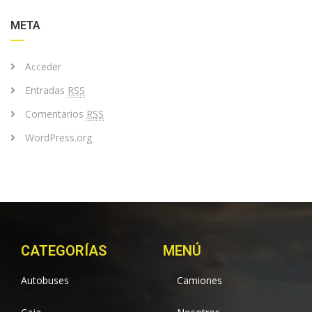
META
Acceder
Entradas
RSS
Comentarios
RSS
WordPress.org
CATEGORÍAS
MENÚ
Autobuses
Camiones