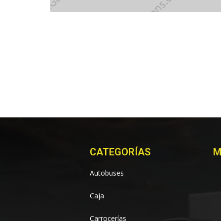
CATEGORÍAS
M
Autobuses
Caja
Carrocerías